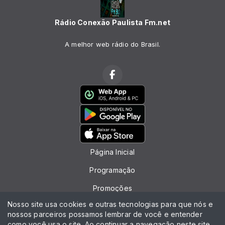
Rádio Conexão Paulista Fm.net
A melhor web rádio do Brasil.
Página Inicial
Programação
Promoções
Nosso site usa cookies e outras tecnologias para que nós e
Locutores
nossos parceiros possamos lembrar de você e entender
como você usa o site. Ao continuar a navegação neste site
Contato