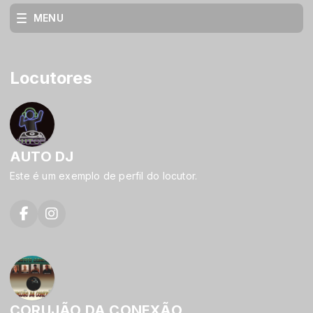
MENU
Locutores
AUTO DJ
Este é um exemplo de perfil do locutor.
CORUJÃO DA CONEXÃO