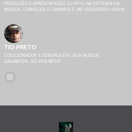
PRODUÇÃO E APRESENTAÇÃO DJ KITO...NA ESTRADA DA
MÚSICA, CONHECER O CAMINHO É UM VERDADEIRO SHOW!
TIO PRETO
COLECIONADOR E SONOPLASTA...BOA MÚSICA
GARANTIDA...SÓ VEM NEGO!