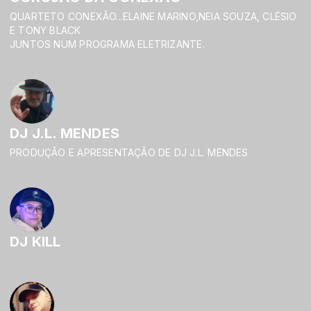
QUARTETO CONEXÃO...ELAINE MARINO,NEIA SOUZA, CLÉSIO
E TONY BLACK
JUNTOS NUM PROGRAMA ELETRIZANTE.
DJ J.L. MENDES
PRODUÇÃO E APRESENTAÇÃO DE DJ J.L. MENDES
DJ KILL