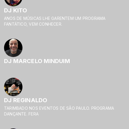
DJ KITO
ANOS DE MÚSICAS LHE GARENTEM UM PROGRAMA
FANTÁTICO, VEM CONHECER.
DJ MARCELO MINDUIM
DJ REGINALDO
TARIMBADO NOS EVENTOS DE SÃO PAULO. PROGRAMA
DANÇANTE. FERA