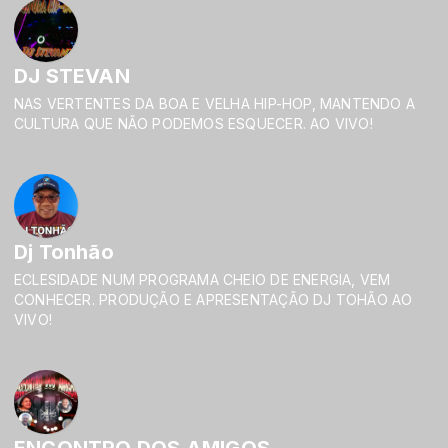
DJ STEVAN
NAS VERTENTES DA BOA E VELHA HIP-HOP, MANTENDO A
CULTURA QUE NÃO PODEMOS ESQUECER. AO VIVO!
Dj Tonhão
ECLESIDADE NUM PROGRAMA CHEIO DE ENERGIA, VEM
CONHECER. PRODUÇÃO E APRESENTAÇÃO DJ TOHÃO AO
VIVO!