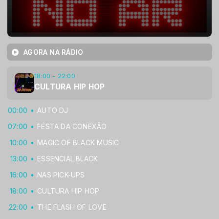
AGORA NA RÁDIO
18:00 - 22:00
CULTURA HIP HOP
00:00
AUTO DJ
07:00
FESTA DA CONEXÃO
10:00
MAGIC OF BLACK MUSIC
13:00
ESSENCIAL BLACK
16:00
NAS PICK-UPS
18:00
CULTURA HIP HOP
22:00
THE FLASH OF LOVE