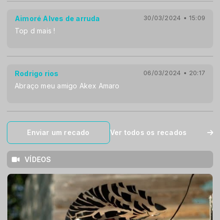
Aimoré Alves de arruda
30/03/2024 • 15:09
Top d mais !
Rodrigo rios
06/03/2024 • 20:17
Abraço meu amigo Akex Amaro
Enviar um recado
Ver todos os recados
VÍDEOS