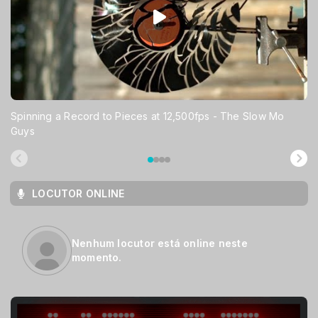
Spinning a Record to Pieces at 12,500fps - The Slow Mo
Guys
LOCUTOR ONLINE
Nenhum locutor está online neste
momento.