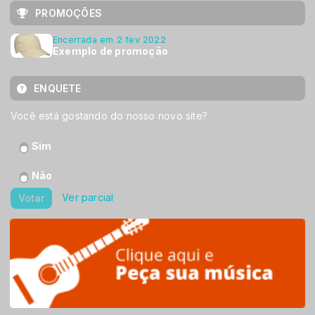
PROMOÇÕES
Encerrada em 2 fev 2022
Exemplo de promoção
ENQUETE
Você está gostando do nosso novo site?
Sim
Não
Ver parcial
Votar