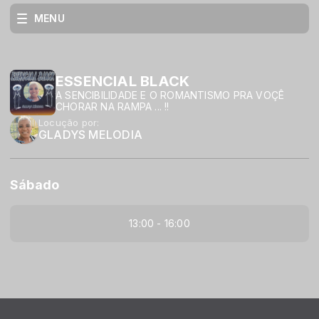
MENU
ESSENCIAL BLACK
A SENCIBILIDADE E O ROMANTISMO PRA VOÇÊ
CHORAR NA RAMPA ... !!
Locução por:
GLADYS MELODIA
Sábado
13:00 - 16:00