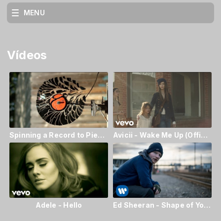
MENU
Vídeos
Spinning a Record to Pieces at 12,500fps - The Slow Mo Guys
Avicii - Wake Me Up (Official Video)
Adele - Hello
Ed Sheeran - Shape of You [Official Video]