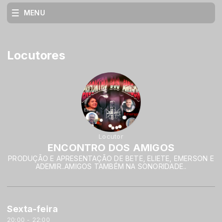
MENU
Locutores
Locutor
ENCONTRO DOS AMIGOS
PRODUÇÃO E APRESENTAÇÃO DE BETE, ELIETE, EMERSON E
ADEMIR..AMIGOS TAMBÉM NA SONORIDADE..
Sexta-feira
20:00 - 22:00